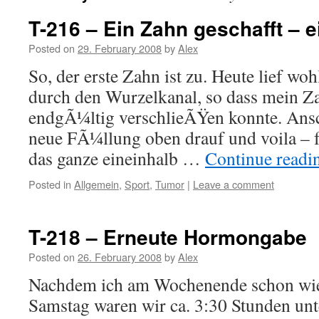
T-216 – Ein Zahn geschafft – e
Posted on
29. February 2008
by
Alex
So, der erste Zahn ist zu. Heute lief wo
durch den Wurzelkanal, so dass mein Z
endgÃ¼ltig verschlieÃŸen konnte. Ans
neue FÃ¼llung oben drauf und voila – f
das ganze eineinhalb …
Continue read
Posted in
Allgemein
,
Sport
,
Tumor
|
Leave a comment
T-218 – Erneute Hormongabe
Posted on
26. February 2008
by
Alex
Nachdem ich am Wochenende schon wied
Samstag waren wir ca. 3:30 Stunden unt