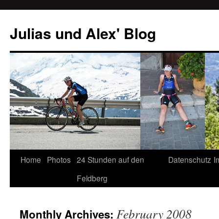
Julias und Alex' Blog
Home
Photos
24 Stunden auf den
Datenschutz
I
Skip
Feldberg
to
content
February 2008
Monthly Archives: