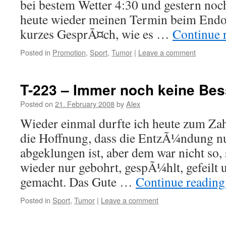
bei bestem Wetter 4:30 und gestern noch
heute wieder meinen Termin beim Endo
kurzes GesprÃ¤ch, wie es …
Continue 
Posted in
Promotion
,
Sport
,
Tumor
|
Leave a comment
T-223 – Immer noch keine Be
Posted on
21. February 2008
by
Alex
Wieder einmal durfte ich heute zum Zah
die Hoffnung, dass die EntzÃ¼ndung n
abgeklungen ist, aber dem war nicht so,
wieder nur gebohrt, gespÃ¼hlt, gefeilt 
gemacht. Das Gute …
Continue readin
Posted in
Sport
,
Tumor
|
Leave a comment