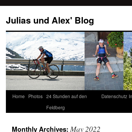
Julias und Alex' Blog
Home
Photos
24 Stunden auf den
Datenschutz
I
Skip
Feldberg
to
content
May 2022
Monthly Archives: