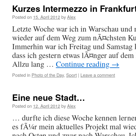
Kurzes Intermezzo in Frankfur
Posted on
15. April 2012
by
Alex
Letzte Woche war ich in Warschau und 
wieder auf dem Weg zum nÃ¤chsten Ku
Immerhin war ich Freitag und Samstag k
dass ich gestern etwas lÃ¤nger auf dem 
Allzu lang …
Continue reading
→
Posted in
Photo of the Day
,
Sport
|
Leave a comment
Eine neue Stadt…
Posted on
12. April 2012
by
Alex
… durfte ich diese Woche kennen lerne
es fÃ¼r mein aktuelles Projekt mal wie
nach Osten und zwar nach Warschau. Ic