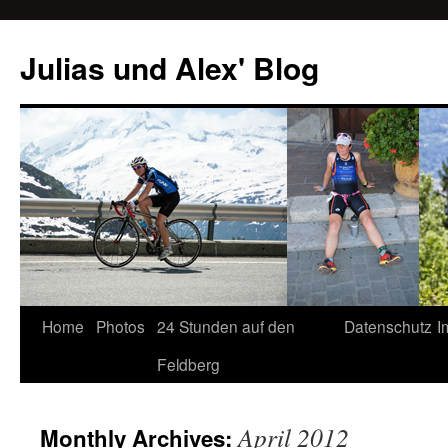
Julias und Alex' Blog
Home
Photos
24 Stunden auf den
Datenschutz
I
Skip
Feldberg
to
content
April 2012
Monthly Archives: