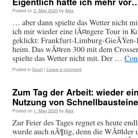
Eigentlich hatte ich mehr vor
Posted on
2. May 2020
by
Alex
… aber dann spielte das Wetter nicht m
ich mir wieder eine lÃ¤ngere Tour in
geklickt: Frankfurt-Limburg-GieÃŸen-
heim. Das wÃ¤ren 300 mit dem Crosser
spielte das Wetter nicht mit. Der …
Con
Posted in
Sport
|
Leave a comment
Zum Tag der Arbeit: wieder ein
Nutzung von Schnellbaustein
Posted on
1. May 2020
by
Alex
Zur Feier des Tages regnet es heute end
wurde auch nÃ¶tig, denn die WÃ¤lder u