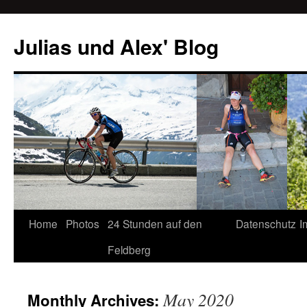
Julias und Alex' Blog
Home
Photos
24 Stunden auf den
Datenschutz
I
Skip
Feldberg
to
content
May 2020
Monthly Archives: