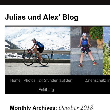
Julias und Alex' Blog
Home
Photos
24 Stunden auf den
Datenschutz
I
Skip
Feldberg
to
content
October 2018
Monthly Archives: