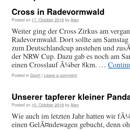
Cross in Radevormwald
Posted on
17. October 2018
by
Alex
Weiter ging der Cross Zirkus am verg
Radevormwald. Dort sollte am Samstag
zum Deutschlandcup anstehen und zusÃ
der NRW Cup. Dazu gab es noch am Sam
einen Crosslauf Ã¼ber 8km. …
Contin
Posted in
Sport
|
Leave a comment
Unserer tapferer kleiner Pand
Posted on
10. October 2018
by
Alex
Wie auch im letzten Jahr hatten wir fÃ¼
einen GelÃ¤ndewagen gebucht, denn ohn