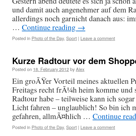
Gestern abend deutete es sich ja schon
und damit auch angenehmer auf dem Ra
allerdings noch garnicht danach aus: i
…
Continue reading
→
Posted in
Photo of the Day
,
Sport
|
Leave a comment
Kurze Radtour vor dem Shopp
Posted on
18. February 2012
by
Alex
Ein groÃŸer Vorteil meines aktuellen Pro
Freitags recht frÃ¼h heim komme und s
Radtour habe – teilweise kann ich soga
Licht fahren – unglaublich! So bin ich
gefahren, allmÃ¤hlich …
Continue rea
Posted in
Photo of the Day
,
Sport
|
Leave a comment