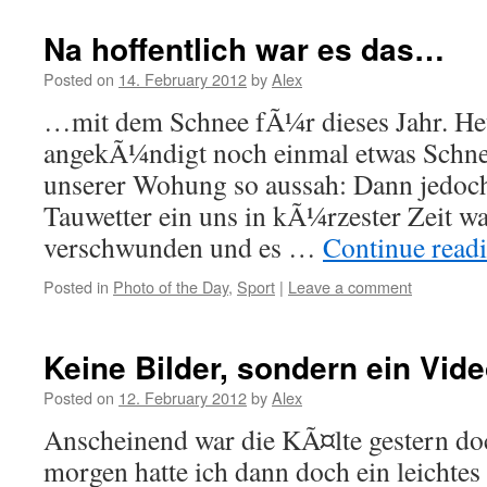
Na hoffentlich war es das…
Posted on
14. February 2012
by
Alex
…mit dem Schnee fÃ¼r dieses Jahr. Heu
angekÃ¼ndigt noch einmal etwas Schnee
unserer Wohung so aussah: Dann jedoch
Tauwetter ein uns in kÃ¼rzester Zeit w
verschwunden und es …
Continue read
Posted in
Photo of the Day
,
Sport
|
Leave a comment
Keine Bilder, sondern ein Vid
Posted on
12. February 2012
by
Alex
Anscheinend war die KÃ¤lte gestern doc
morgen hatte ich dann doch ein leicht