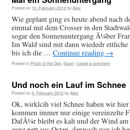
Posted on
10. February 2012
by
Alex
Wie geplant ging es heute abend nach d
einmal mit dem Crosser in den Stadtwal
sogar den Sonnenuntergang Ã¼ber Fra
Im Wald sind mit dann wiededr ettliche
bis ich die …
Continue reading
→
Posted in
Photo of the Day
,
Sport
|
Leave a comment
Und noch ein Lauf im Schnee
Posted on
9. February 2012
by
Alex
Ok, wirklcih viel Schnee haben wir hier
kommen immer nur einige vereinzelte F
DafÃ¼r bleibt es kalt und der Wind am
ganz nett aus Osten, dennoch war ich h