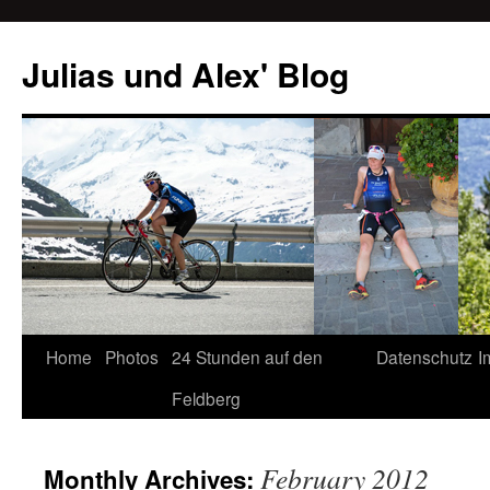
Julias und Alex' Blog
Home
Photos
24 Stunden auf den
Datenschutz
I
Skip
Feldberg
to
content
February 2012
Monthly Archives: