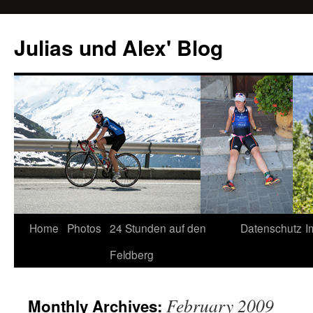
Julias und Alex' Blog
Home
Photos
24 Stunden auf den
Datenschutz
I
Skip
Feldberg
to
content
February 2009
Monthly Archives: