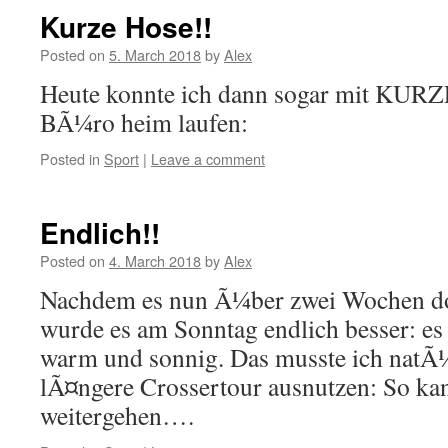
Kurze Hose!!
Posted on
5. March 2018
by
Alex
Heute konnte ich dann sogar mit KUR
BÃ¼ro heim laufen:
Posted in
Sport
|
Leave a comment
Endlich!!
Posted on
4. March 2018
by
Alex
Nachdem es nun Ã¼ber zwei Wochen do
wurde es am Sonntag endlich besser: es
warm und sonnig. Das musste ich natÃ¼
lÃ¤ngere Crossertour ausnutzen: So ka
weitergehen….