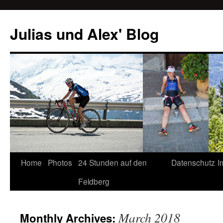
Julias und Alex' Blog
Home
Photos
24 Stunden auf den
Datenschutz
I
Skip
Feldberg
to
content
March 2018
Monthly Archives: