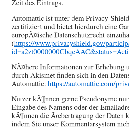
Zeit des Eintrags.
Automattic ist unter dem Privacy-Shi
zertifiziert und bietet hierdurch eine Gar
europÃ¤ische Datenschutzrecht einzuha
(
https://www.privacyshield.gov/particip
id=a2zt0000000CbqcAAC&status=Acti
NÃ¤here Informationen zur Erhebung 
durch Akismet finden sich in den Date
Automattic:
https://automattic.com/priv
Nutzer kÃ¶nnen gerne Pseudonyme nutz
Eingabe des Namens oder der Emailadres
kÃ¶nnen die Ãœbertragung der Daten k
indem Sie unser Kommentarsystem nich