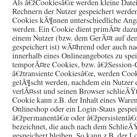
Als â€žCookiesâ€œ werden kleine Dateie
Rechnern der Nutzer gespeichert werden
Cookies kÃ¶nnen unterschiedliche Ang
werden. Ein Cookie dient primÃ¤r dazu
einem Nutzer (bzw. dem GerÃ¤t auf de
gespeichert ist) wÃ¤hrend oder auch n
innerhalb eines Onlineangebotes zu spe
temporÃ¤re Cookies, bzw. â€žSession-
â€žtransiente Cookiesâ€œ, werden Cooki
gelÃ¶scht werden, nachdem ein Nutzer 
verlÃ¤sst und seinen Browser schlieÃŸt
Cookie kann z.B. der Inhalt eines Ware
Onlineshop oder ein Login-Staus gespei
â€žpermanentâ€œ oder â€žpersistentâ€
bezeichnet, die auch nach dem SchlieÃ
gespeichert bleiben. So kann z.B. der L