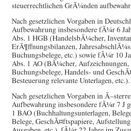
steuerrechtlichen GrÃ¼nden aufbewah
Nach gesetzlichen Vorgaben in Deutschl
Aufbewahrung insbesondere fÃ¼r 6 J
Abs. 1 HGB (HandelsbÃ¼cher, Inventar
ErÃ¶ffnungsbilanzen, JahresabschlÃ¼ss
Buchungsbelege, etc.) sowie fÃ¼r 10
Abs. 1 AO (BÃ¼cher, Aufzeichnungen, 
Buchungsbelege, Handels- und GeschÃ¤
Besteuerung relevante Unterlagen, etc.).
Nach gesetzlichen Vorgaben in Ã–sterrei
Aufbewahrung insbesondere fÃ¼r 7 J
1 BAO (Buchhaltungsunterlagen, Beleg
Belege, GeschÃ¤ftspapiere, Aufstellun
Ausgaben, etc.), fÃ¼r 22 Jahre im Zu