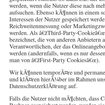
werden, wenn die Nutzer diese nach me
aufsuchen. Ebenso kÃ¶nnen in einem s
Interessen der Nutzer gespeichert werde
Reichweitenmessung oder Marketingzw
werden. Als â€žThird-Party-Cookieâ€œ
bezeichnet, die von anderen Anbietern 
Verantwortlichen, der das Onlineangebot
werden (andernfalls, wenn es nur dessen
man von â€žFirst-Party Cookiesâ€œ).
Wir kÃ¶nnen temporÃ¤re und permanen
und klÃ¤ren hierÃ¼ber im Rahmen uns
DatenschutzerklÃ¤rung auf.
Falls die Nutzer nicht mÃ¶chten, dass 