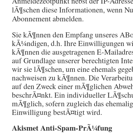
Anmeldezeotpunkt nebst der IP-Adresse
lÃ¶schen diese Informationen, wenn Nu
Abonnement abmelden.
Sie kÃ¶nnen den Empfang unseres ABo
kÃ¼ndigen, d.h. Ihre Einwilligungen w
kÃ¶nnen die ausgetragenen E-Mailadress
auf Grundlage unserer berechtigten Int
wir sie lÃ¶schen, um eine ehemals gege
nachweisen zu kÃ¶nnen. Die Verarbeitu
auf den Zweck einer mÃ¶glichen Abw
beschrÃ¤nkt. Ein individueller LÃ¶schun
mÃ¶glich, sofern zugleich das ehemalig
Einwilligung bestÃ¤tigt wird.
Akismet Anti-Spam-PrÃ¼fung