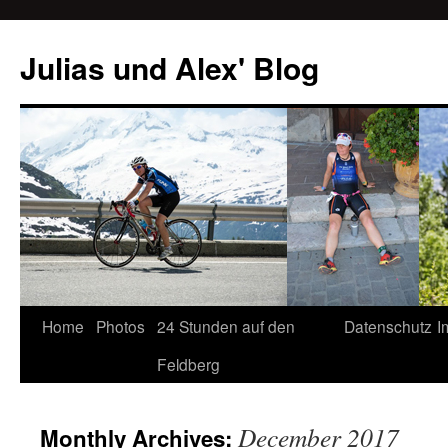
Julias und Alex' Blog
Home
Photos
24 Stunden auf den
Datenschutz
I
Skip
Feldberg
to
content
December 2017
Monthly Archives: