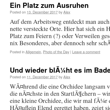
Ein Platz zum Ausruhen
Posted on
13. December 2017
by
Alex
Auf dem Arbeitsweg entdeckt man auch
nette versteckte Orte. Hier hat sich ein
Platz zum Feiern (?) oder Verweilen ges
nix Besonderes, aber dennoch sehr sch
Posted in
Allgemein
,
Photo of the Day
|
Leave a comment
Und wieder blÃ¼ht es im Bad
Posted on
11. December 2017
by
Alex
WÃ¤hrend die eine Orchidee langsam ve
die nÃ¤chste in den StartlÃ¶chern – wi
eine kleine Orchidee, die wir mal fÃ¼r 
HÃ¤uflein Elend gerettet haben, zeigt s