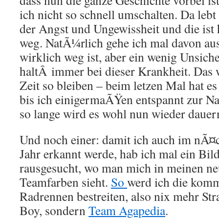
dass nun die ganze Geschichte vorbei is
ich nicht so schnell umschalten. Da leb
der Angst und Ungewissheit und die ist h
weg. NatÃ¼rlich gehe ich mal davon aus
wirklich weg ist, aber ein wenig Unsiche
haltÂ immer bei dieser Krankheit. Das 
Zeit so bleiben – beim letzen Mal hat es 
bis ich einigermaÃŸen entspannt zur N
so lange wird es wohl nun wieder dauer
Und noch einer: damit ich auch im nÃ¤
Jahr erkannt werde, hab ich mal ein Bil
rausgesucht, wo man mich in meinen n
Teamfarben sieht.
So
werd ich die kom
Radrennen bestreiten, also nix mehr Str
Boy, sondern
Team Agapedia
.