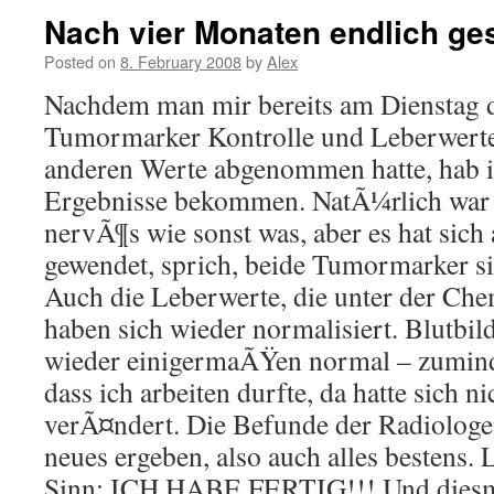
Nach vier Monaten endlich ges
Posted on
8. February 2008
by
Alex
Nachdem man mir bereits am Dienstag d
Tumormarker Kontrolle und Leberwerte
anderen Werte abgenommen hatte, hab ic
Ergebnisse bekommen. NatÃ¼rlich war 
nervÃ¶s wie sonst was, aber es hat sich
gewendet, sprich, beide Tumormarker s
Auch die Leberwerte, die unter der Ch
haben sich wieder normalisiert. Blutbi
wieder einigermaÃŸen normal – zuminde
dass ich arbeiten durfte, da hatte sich 
verÃ¤ndert. Die Befunde der Radiologe
neues ergeben, also auch alles bestens.
Sinn: ICH HABE FERTIG!!! Und diesma