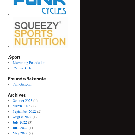
.Sport
Livestrong Foundation
TV Bad Orb
Freunde/Bekannte
Tim Gondorf
Archives
October 2023
(4)
March 2023
(2)
September 2022
(2)
August 2022
(1)
July 2022
(3)
June 2022
(1)
May 2022
(2)