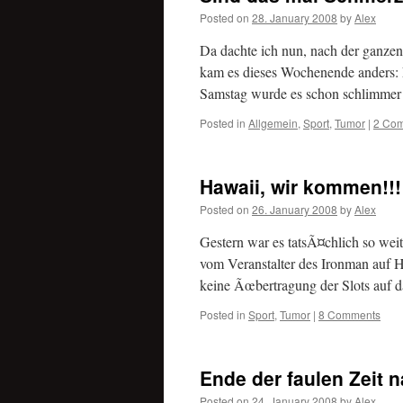
Posted on
28. January 2008
by
Alex
Da dachte ich nun, nach der ganze
kam es dieses Wochenende anders: Fr
Samstag wurde es schon schlimme
Posted in
Allgemein
,
Sport
,
Tumor
|
2 Co
Hawaii, wir kommen!!!
Posted on
26. January 2008
by
Alex
Gestern war es tatsÃ¤chlich so wei
vom Veranstalter des Ironman auf
keine Ãœbertragung der Slots auf
Posted in
Sport
,
Tumor
|
8 Comments
Ende der faulen Zeit 
Posted on
24. January 2008
by
Alex