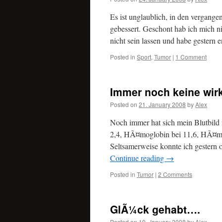
Es ist unglaublich, in den vergange
gebessert. Geschont hab ich mich ni
nicht sein lassen und habe gester
Posted in
Sport
,
Tumor
|
1 Comment
Immer noch keine wir
Posted on
21. January 2008
by
Alex
Noch immer hat sich mein Blutbild 
2,4, HÃ¤moglobin bei 11,6, HÃ¤ma
Seltsamerweise konnte ich gestern
Continue reading
→
Posted in
Tumor
|
2 Comments
GlÃ¼ck gehabt….
Posted on
19. January 2008
by
Alex