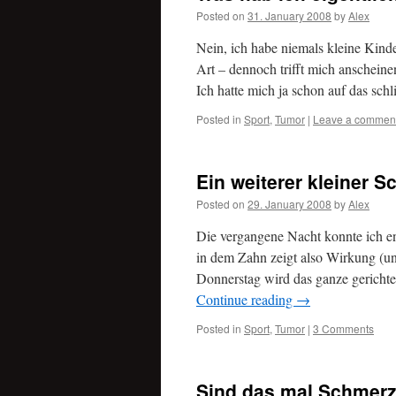
Posted on
31. January 2008
by
Alex
Nein, ich habe niemals kleine Kinde
Art – dennoch trifft mich anschein
Ich hatte mich ja schon auf das sch
Posted in
Sport
,
Tumor
|
Leave a commen
Ein weiterer kleiner Sc
Posted on
29. January 2008
by
Alex
Die vergangene Nacht konnte ich e
in dem Zahn zeigt also Wirkung (un
Donnerstag wird das ganze gericht
Continue reading
→
Posted in
Sport
,
Tumor
|
3 Comments
Sind das mal Schmer