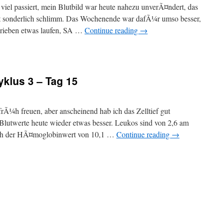
h viel passiert, mein Blutbild war heute nahezu unverÃ¤ndert, das
icht sonderlich schlimm. Das Wochenende war dafÃ¼r umso besser,
hrieben etwas laufen, SA …
Continue reading
→
yklus 3 – Tag 15
 frÃ¼h freuen, aber anscheinend hab ich das Zelltief gut
Blutwerte heute wieder etwas besser. Leukos sind von 2,6 am
uch der HÃ¤moglobinwert von 10,1 …
Continue reading
→