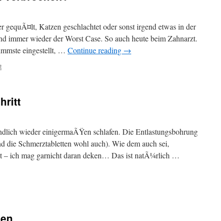
r gequÃ¤lt, Katzen geschlachtet oder sonst irgend etwas in der
end immer wieder der Worst Case. So auch heute beim Zahnarzt.
limmste eingestellt, …
Continue reading
→
t
hritt
ndlich wieder einigermaÃŸen schlafen. Die Entlastungsbohrung
d die Schmerztabletten wohl auch). Wie dem auch sei,
et – ich mag garnicht daran deken… Das ist natÃ¼rlich …
zen