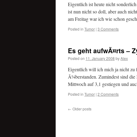
Eigentlich ist heute nicht sonderlic
ist nun nicht so doll, aber auch n
am Freitag war ich wie schon gesc
Posted in
Tumor
|
3 Comments
Es geht aufwÃ¤rts – Z
Posted on
11. January 2008
by
Alex
Eigentlich will ich mich ja nicht zu
Ã¼berstanden. Zumindest sind die 
Mittwoch auf 3,1 gestiegen und a
Posted in
Tumor
|
2 Comments
←
Older posts