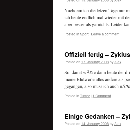
Nachdem ich die letzen Tage nur mi
ich heute endlich mal wieder mit d
aber besser als garnichts. Leider k
Posted in
Sport
|
Leave a comment
Offiziell fertig – Zyklu
Posted on
17. January 2008
by
Alex
So, damit wÃ¤re dann heute der dritt
meine Blutwerte alles andere als p
gegangen, also muss ich auch nÃ¤
Posted in
Tumor
|
1 Comment
Einige Gedanken – Zyk
Posted on
14. January 2008
by
Alex