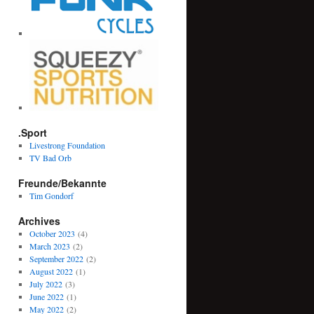
.Sport
Livestrong Foundation
TV Bad Orb
Freunde/Bekannte
Tim Gondorf
Archives
October 2023
(4)
March 2023
(2)
September 2022
(2)
August 2022
(1)
July 2022
(3)
June 2022
(1)
May 2022
(2)