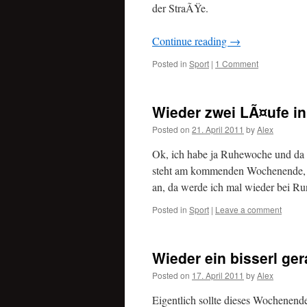
der StraÃŸe.
Continue reading
→
Posted in
Sport
|
1 Comment
Wieder zwei LÃ¤ufe in
Posted on
21. April 2011
by
Alex
Ok, ich habe ja Ruhewoche und da 
steht am kommenden Wochenende, b
an, da werde ich mal wieder bei 
Posted in
Sport
|
Leave a comment
Wieder ein bisserl ger
Posted on
17. April 2011
by
Alex
Eigentlich sollte dieses Wochenend