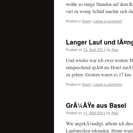
wollte so einige Stunden auf dem R
viel zu wenig Schlaf machte sich 
Posted in
Sport
|
Leave a comment
Langer Lauf und lÃ¤n
Posted on
13. April 2011
by
Alex
Und wieder war ich zwei weitere M
entsprechend spÃ¤t ins Hotel zurÃ¼
zu gehen. Gestern waren es 17 km
Posted in
Sport
|
Leave a comment
GrÃ¼ÃŸe aus Basel
Posted on
11. April 2011
by
Alex
Wie angekÃ¼ndigt, arbeite ich dies
Laufstrecken erkunden. Heute wurd