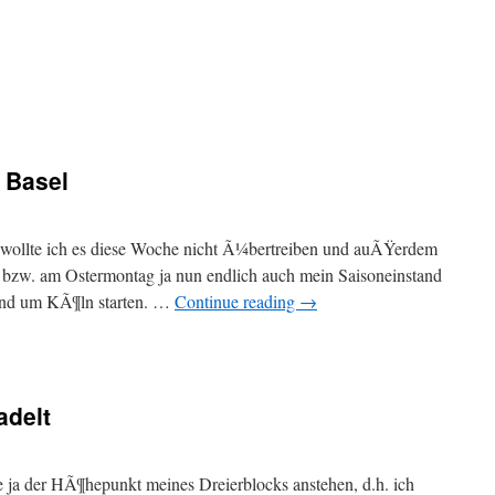
 Basel
wollte ich es diese Woche nicht Ã¼bertreiben und auÃŸerdem
zw. am Ostermontag ja nun endlich auch mein Saisoneinstand
Rund um KÃ¶ln starten. …
Continue reading
→
adelt
e ja der HÃ¶hepunkt meines Dreierblocks anstehen, d.h. ich