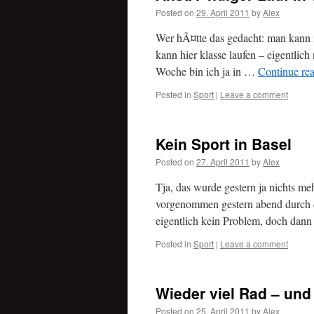
Posted on
29. April 2011
by
Alex
Wer hÃ¤tte das gedacht: man kann 
kann hier klasse laufen – eigentlic
Woche bin ich ja in …
Continue re
Posted in
Sport
|
Leave a comment
Kein Sport in Basel
Posted on
27. April 2011
by
Alex
Tja, das wurde gestern ja nichts meh
vorgenommen gestern abend durch d
eigentlich kein Problem, doch da
Posted in
Sport
|
Leave a comment
Wieder viel Rad – un
Posted on
25. April 2011
by
Alex