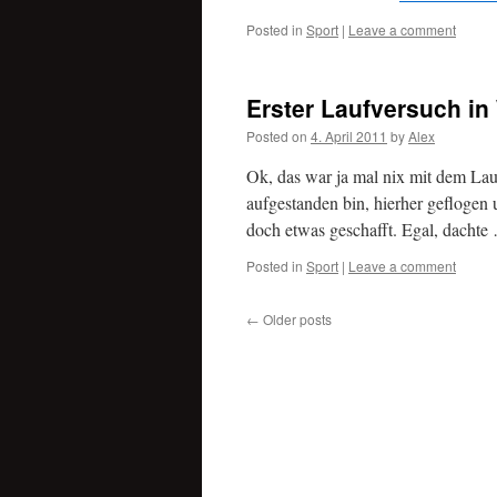
Posted in
Sport
|
Leave a comment
Erster Laufversuch in
Posted on
4. April 2011
by
Alex
Ok, das war ja mal nix mit dem La
aufgestanden bin, hierher geflogen
doch etwas geschafft. Egal, dacht
Posted in
Sport
|
Leave a comment
←
Older posts