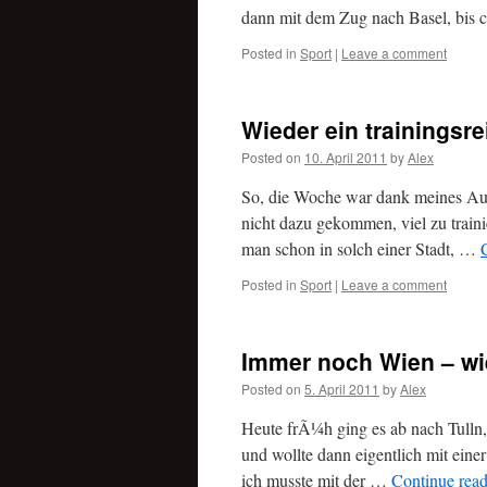
dann mit dem Zug nach Basel, bis
Posted in
Sport
|
Leave a comment
Wieder ein trainings
Posted on
10. April 2011
by
Alex
So, die Woche war dank meines Aufen
nicht dazu gekommen, viel zu traini
man schon in solch einer Stadt, …
Posted in
Sport
|
Leave a comment
Immer noch Wien – wi
Posted on
5. April 2011
by
Alex
Heute frÃ¼h ging es ab nach Tulln, 
und wollte dann eigentlich mit eine
ich musste mit der …
Continue rea