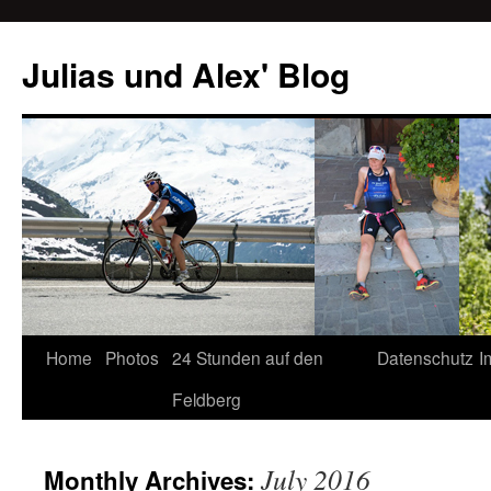
Julias und Alex' Blog
Home
Photos
24 Stunden auf den
Datenschutz
I
Skip
Feldberg
to
content
July 2016
Monthly Archives: