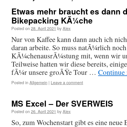
Etwas mehr braucht es dann d
Bikepacking KÃ¼che
Posted on
28. April 2021
by
Alex
Nur von Kaffee kann dann auch ich nich
daran arbeite. So muss natÃ¼rlich noc
KÃ¼chenausrÃ¼stung mit, wenn wir un
Teilweise hatten wir diese bereits, einig
fÃ¼r unsere groÃŸe Tour …
Continue
Posted in
Allgemein
|
Leave a comment
MS Excel – Der SVERWEIS
Posted on
26. April 2021
by
Alex
So, zum Wochenstart gibt es eine neue 