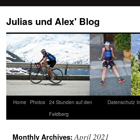
Julias und Alex' Blog
Home
Photos
24 Stunden auf den
Datenschutz
I
Skip
Feldberg
to
content
April 2021
Monthly Archives: