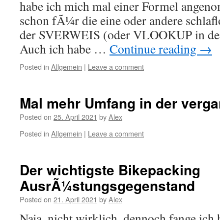
habe ich mich mal einer Formel angeno
schon fÃ¼r die eine oder andere schlafl
der SVERWEIS (oder VLOOKUP in der 
Auch ich habe …
Continue reading
→
Posted in
Allgemein
|
Leave a comment
Mal mehr Umfang in der verg
Posted on
25. April 2021
by
Alex
Posted in
Allgemein
|
Leave a comment
Der wichtigste Bikepacking
AusrÃ¼stungsgegenstand
Posted on
21. April 2021
by
Alex
Naja, nicht wirklich, dennoch fange ich