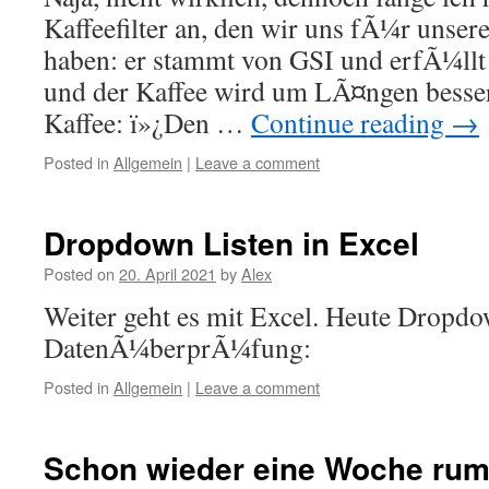
Kaffeefilter an, den wir uns fÃ¼r unsere
haben: er stammt von GSI und erfÃ¼llt 
und der Kaffee wird um LÃ¤ngen besser 
Kaffee: ï»¿Den …
Continue reading
→
Posted in
Allgemein
|
Leave a comment
Dropdown Listen in Excel
Posted on
20. April 2021
by
Alex
Weiter geht es mit Excel. Heute Dropdo
DatenÃ¼berprÃ¼fung:
Posted in
Allgemein
|
Leave a comment
Schon wieder eine Woche ru